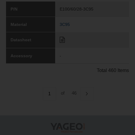
P/N
E100/60/28-3C95
Material
3C95
Datasheet
Accessory
-
Total 460 Items
of
46