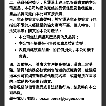
進階搜尋
二、品質保證聲明：凡通過上述正規管道購買的本公
司產品，本公司均提供完整的品質保證及售後服務。
產品品質問題由本公司直接負責。
Product All
三、非正規管道免責聲明：對於通過非正規管道（包
括但不限於未經授權的協力廠商平臺、個人轉售、非
法貿易等）購買的本公司產品：
P/N
E100/60/28-3C90
本公司無法保證其產品真偽及品質；
本公司不提供任何售後服務及技術支援；
Material
3C90
因購買此類產品產生的任何損失，本公司概不
負責。
Datasheet
四、溫馨提示：請廣大客戶提高警惕，謹防上當受
騙。購買前請務必核實銷售管道的授權資質，建議通
Accessory
-
過本公司官網查詢授權代理商名單，或聯繫所在區域
的正式銷售代表進行購買。
如發現疑似假冒產品或非法銷售行為，請及時向本公
P/N
E100/60/28-3C92
司舉報。
舉報電話
/
郵箱：
oscar.perez@yageo.com
Material
3C92