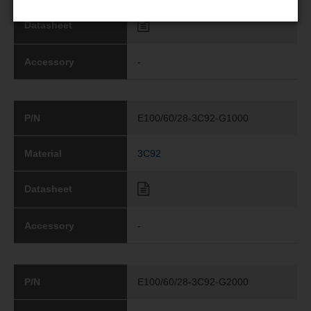
Datasheet
Accessory
-
P/N
E100/60/28-3C92-G1000
Material
3C92
Datasheet
Accessory
-
P/N
E100/60/28-3C92-G2000