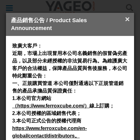
Toggle
navigation
×
產品銷售公告 / Product Sales
Announcement
Cores & Accessories
致廣大客戶：
近期，市場上出現冒用本公司名義銷售的假冒偽劣產
品，以及部分未經授權的非法貿易行為。為維護廣大
客戶的合法權益，保障產品品質與售後服務，本公司
特此鄭重公告：
一、正規購買管道
本公司僅對通過以下正規管道銷
售的產品承擔品質保證責任：
1.
本公司官方網站
適用材料
（
https://www.ferroxcube.com/
）
線上訂購；
2.
本公司授權的區域銷售代表；
3C90
3C91
3C94
3F46
3.
本公司正式公告的授權代理商
3F36
3C92
3C95
3C96
https://www.ferroxcube.com/en-
global/contact/distributors
。