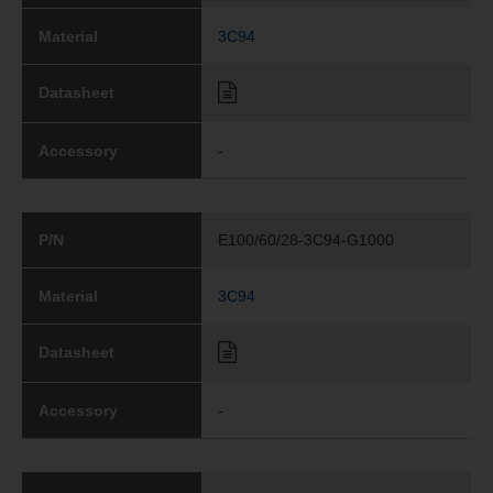
Material
3C94
Datasheet
Accessory
-
P/N
E100/60/28-3C94-G1000
Material
3C94
Datasheet
Accessory
-